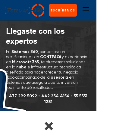
ESCRÍBENOS
Llegaste con los
expertos
En
Sistemas 360
, contamos con
certificaciones en
CONTPAQi
y experiencia
en
Microsoft 365
, te ofrecemos soluciones
en la
nube
e infraestructura tecnológica
diseñada para hacer crecer tu negocio.
Todo acompañado de la
asesoría
en
sistemas que asegura que tu inversión
realmente dé resultados.
477 299 5092
•
442 234 4154
•
55 5351
1281
❌