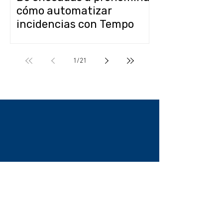
cómo automatizar
incidencias con Tempo
Control + CONTPAQi
Nóminas
1
/
21