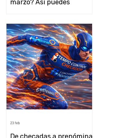
marzo? Así puedes
automatizar con
CONTPAQi sin
comprometer la calidad
fiscal
23 feb
De checadas a prenómina: