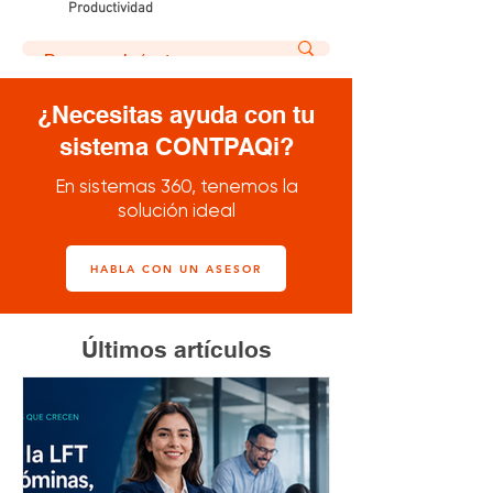
Productividad
¿Necesitas ayuda con tu
sistema CONTPAQi?
En sistemas 360, tenemos la
solución ideal
HABLA CON UN ASESOR
Últimos artículos