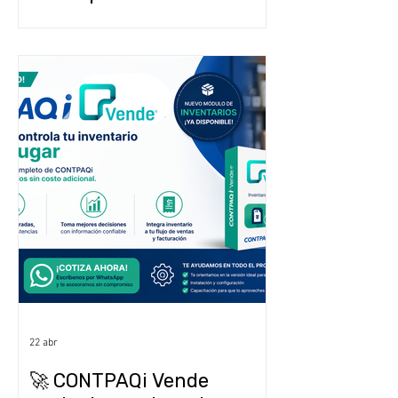
que sea demasiado tarde)
22 abr
🚀 CONTPAQi Vende