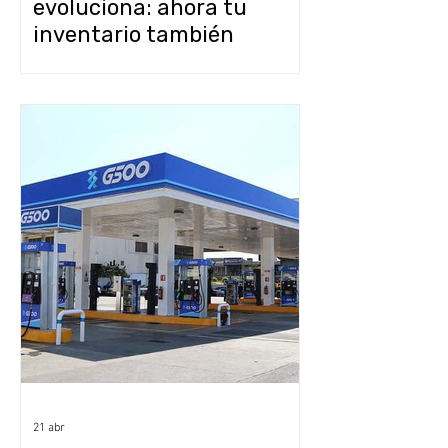
evoluciona: ahora tu
inventario también
trabaja para ti (y sin pagar
extra)
21 abr