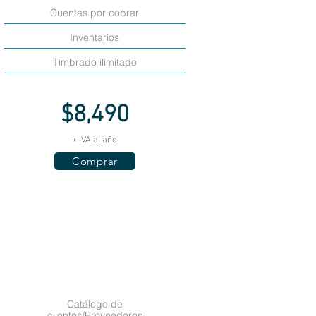
Cuentas por cobrar
Inventarios
Timbrado ilimitado
$8,490
+ IVA al año
Comprar
PRODUCTO
NUEVO
MONORF
Catálogo de
clientes/Proveedores