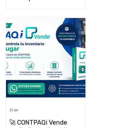
que sea demasiado tarde)
22 abr
🚀 CONTPAQi Vende