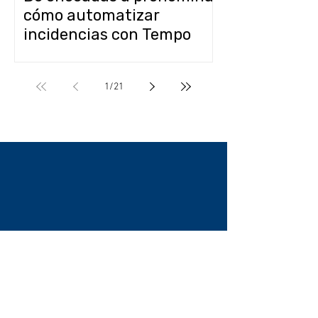
cómo automatizar
incidencias con Tempo
Control + CONTPAQi
Nóminas
1
/
21