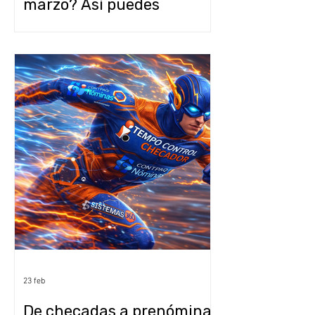
marzo? Así puedes
automatizar con
CONTPAQi sin
comprometer la calidad
fiscal
23 feb
De checadas a prenómina: