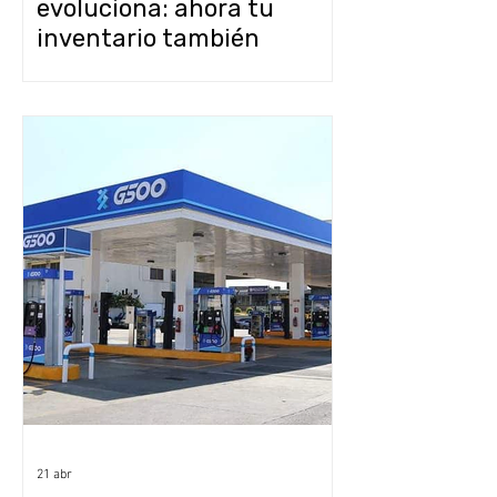
evoluciona: ahora tu
inventario también
trabaja para ti (y sin pagar
extra)
21 abr