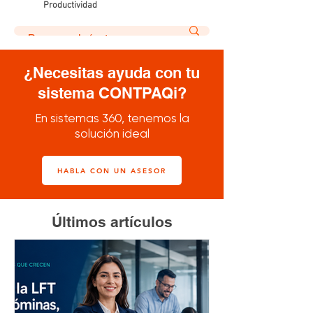
Productividad
¿Necesitas ayuda con tu
sistema CONTPAQi?
En sistemas 360, tenemos la
solución ideal
HABLA CON UN ASESOR
Últimos artículos