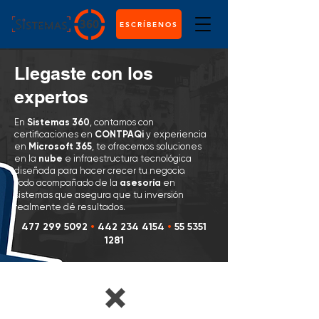
ESCRÍBENOS
Llegaste con los
expertos
En
Sistemas 360
, contamos con
certificaciones en
CONTPAQi
y experiencia
en
Microsoft 365
, te ofrecemos soluciones
en la
nube
e infraestructura tecnológica
diseñada para hacer crecer tu negocio.
Todo acompañado de la
asesoría
en
sistemas que asegura que tu inversión
realmente dé resultados.
477 299 5092
•
442 234 4154
•
55 5351
1281
❌