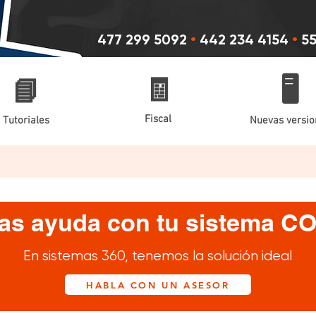
477 299 5092
•
442 234 4154
•
55
🧾
📘
🖥️
Fiscal
Tutoriales
Nuevas versio
as ayuda con tu sistema 
En sistemas 360, tenemos la solución ideal
HABLA CON UN ASESOR