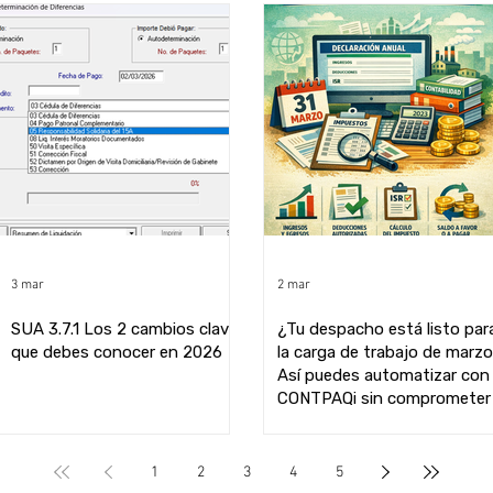
3 mar
2 mar
SUA 3.7.1 Los 2 cambios clave
¿Tu despacho está listo par
que debes conocer en 2026
la carga de trabajo de marz
Así puedes automatizar con
CONTPAQi sin comprometer 
calidad fiscal
1
2
3
4
5