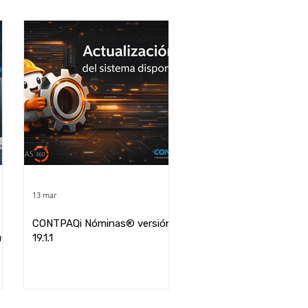
13 mar
CONTPAQi Nóminas® versión
ue
19.1.1