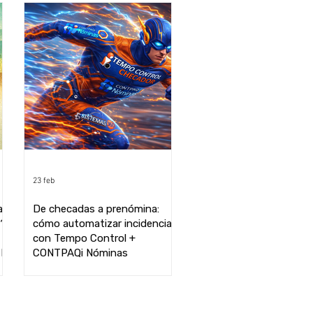
23 feb
a
De checadas a prenómina:
o?
cómo automatizar incidencias
con Tempo Control +
la
CONTPAQi Nóminas