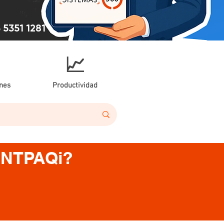
 5351 1281
📈
nes
Productividad
CONTPAQi?