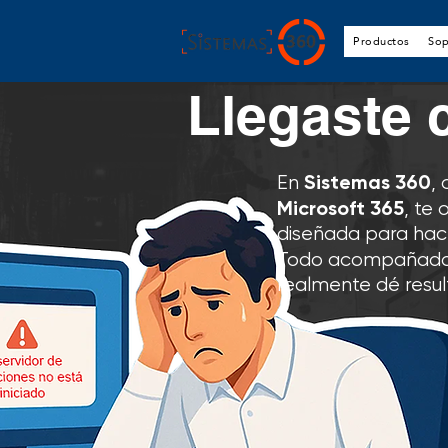
Productos
Sop
Llegaste 
Sistemas 360
En
,
Microsoft 365
, te
diseñada para hace
Todo acompañado
realmente dé resul