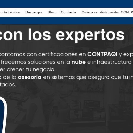
orte técnico
Descargas
Blog
Contacto
Quiero ser distribuidor CONT
con los expertos
CONTPAQi
 contamos con certificaciones en
y exp
nube
 ofrecemos soluciones en la
e infraestructura
r crecer tu negocio.
asesoría
 de la
en sistemas que asegura que tu i
tados.