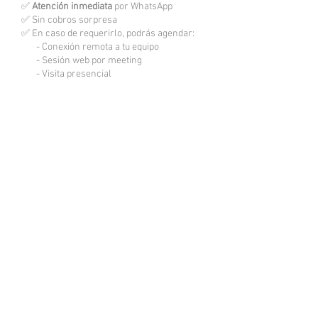
✅
Atención inmediata
por WhatsApp
✅ Sin cobros sorpresa
✅ En caso de requerirlo, podrás agendar:
- Conexión remota a tu equipo
- Sesión web por meeting
- Visita presencial
Software • Nube • Soporte • Implementaciones
Escríbenos por WhatsApp
Llámanos
Productos más vendidos
Servidor Virtual
CONTPAQi Contabilidad
CONTPAQi Nóminas
CONTPAQi Comercial Pro