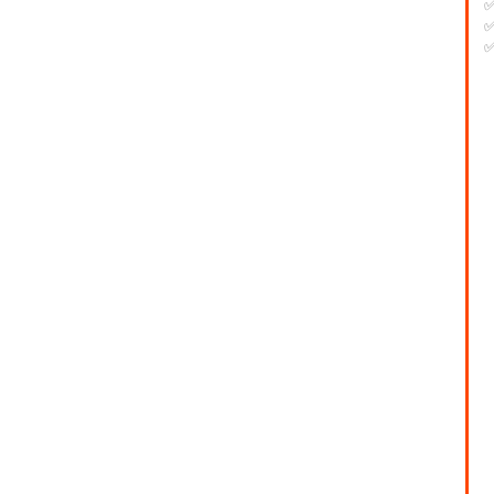
✅
✅
-
-
-