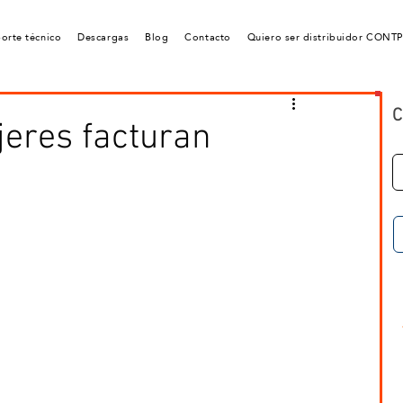
orte técnico
Descargas
Blog
Contacto
Quiero ser distribuidor CONT
C
eres facturan