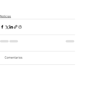
Noticias
Comentarios
Escribir un comentario...
Convierte tu duda en solución