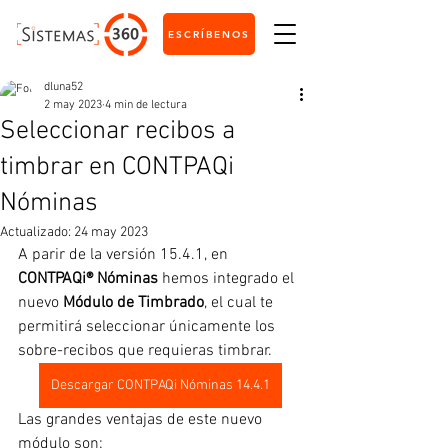
ESCRÍBENOS
dluna52
2 may 2023
4 min de lectura
Seleccionar recibos a
timbrar en CONTPAQi
Nóminas
Actualizado:
24 may 2023
A parir de la versión 15.4.1, en 
CONTPAQi® Nóminas
 hemos integrado el 
nuevo 
Módulo de Timbrado
, el cual te 
permitirá seleccionar únicamente los 
sobre-recibos que requieras timbrar.
Descargar CONTPAQi Nóminas 14.4.1
Las grandes ventajas de este nuevo 
módulo son: