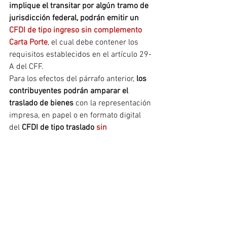
implique el transitar por algún tramo de 
jurisdicción federal, podrán emitir un 
CFDI de tipo ingreso sin complemento 
Carta Porte
, el cual debe contener los 
requisitos establecidos en el artículo 29-
A del CFF.
Para los efectos del párrafo anterior, 
los 
contribuyentes podrán amparar el 
traslado de bienes
 con la representación 
impresa, en papel o en formato digital 
del 
CFDI de tipo traslado 
sin 
complemento Carta Porte
, siempre que 
en dicho comprobante se relacione el 
CFDI de tipo ingreso emitido por la 
prestación del servicio.
2.7.1.57 Emisión de CFDI con 
complemento Carta Porte en la 