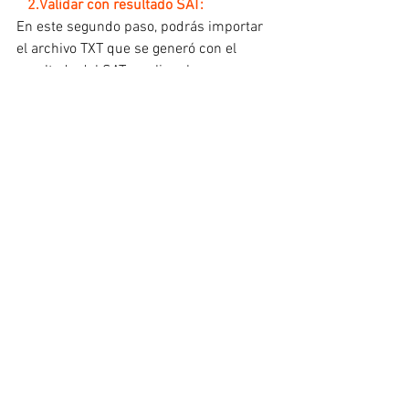
  2.Validar con resultado SAT:
En este segundo paso, podrás importar 
el archivo TXT que se generó con el 
resultado del SAT y aplicar las 
correcciones correspondientes, en caso 
de ser necesario.
Al hacer clic en el botón 
Exportar a 
Excel
, por omisión, se mostrará la 
carpeta de la empresa para guardar el 
archivo de Excel® que se genera con el 
nombre 
Validacion_RFC_Empleado.xls
haz clic en el botón 
Guardar
.