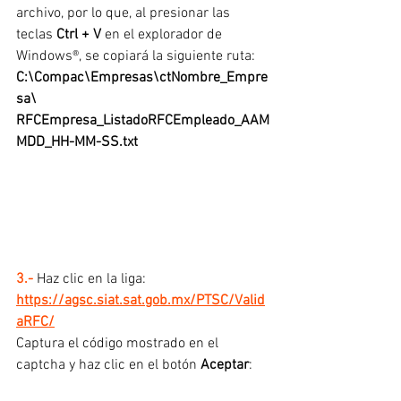
archivo, por lo que, al presionar las 
teclas 
Ctrl + V
 en el explorador de 
Windows®, se copiará la siguiente ruta: 
C:\Compac\Empresas\ctNombre_Empre
sa\
RFCEmpresa_ListadoRFCEmpleado_AAM
MDD_HH-MM-SS.txt
3.- 
Haz clic en la liga: 
https://agsc.siat.sat.gob.mx/PTSC/Valid
aRFC/
Captura el código mostrado en el 
captcha y haz clic en el botón
 Aceptar
: