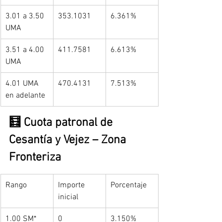
3.01 a 3.50 
353.1031
6.361%
UMA
3.51 a 4.00 
411.7581
6.613%
UMA
4.01 UMA 
470.4131
7.513%
en adelante
🧮 Cuota patronal de 
Cesantía y Vejez – Zona 
Fronteriza
Rango
Importe 
Porcentaje
inicial
1.00 SM*
0
3.150%