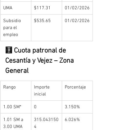
UMA
$117.31
01/02/2026
Subsidio 
$535.65
01/02/2026
para el 
empleo
🧮 Cuota patronal de 
Cesantía y Vejez – Zona 
General
Rango
Importe 
Porcentaje
inicial
1.00 SM*
0
3.150%
1.01 SM a 
315.043150
6.026%
3.00 UMA
4