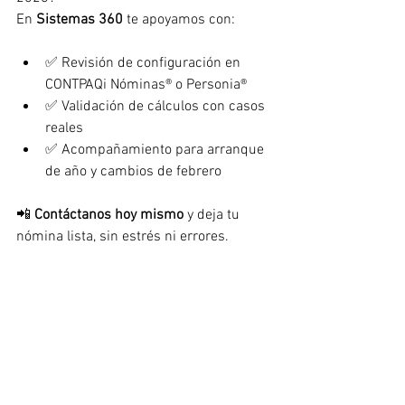
En 
Sistemas 360
 te apoyamos con:
✅ Revisión de configuración en 
CONTPAQi Nóminas® o Personia®
✅ Validación de cálculos con casos 
reales
✅ Acompañamiento para arranque 
de año y cambios de febrero
📲 
Contáctanos hoy mismo
 y deja tu 
nómina lista, sin estrés ni errores.
¿La UMI 2026 aumentó?
No. Se mantiene en $100.81 diarios, 
igual que en 2024 y 2025.
¿Desde cuándo aplican las nuevas 