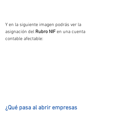
Y en la siguiente imagen podrás ver la 
asignación del 
Rubro NIF
 en una cuenta 
contable afectable:
¿Qué pasa al abrir empresas 
creadas en versiones anteriores 
a 15.4.1 de CONTPAQi 