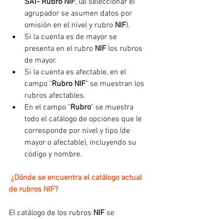
SAT- Rubro NIF
, (al seleccionar el 
agrupador se asumen datos por 
omisión en el nivel y rubro 
NIF
). 
Si la cuenta es de mayor se 
presenta en el rubro 
NIF
 los rubros 
de mayor. 
Si la cuenta es afectable, en el 
campo "
Rubro NIF
" se muestran los 
rubros afectables.
En el campo "
Rubro
" se muestra 
todo el catálogo de opciones que le 
corresponde por nivel y tipo (de 
mayor o afectable), incluyendo su 
código y nombre.
¿Dónde se encuentra el catálogo actual 
de rubros NIF?
El catálogo de los rubros 
NIF
 se 