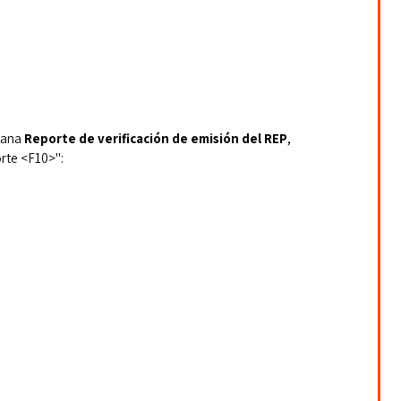
tana
Reporte de verificación de emisión del REP
, 
orte <F10>":