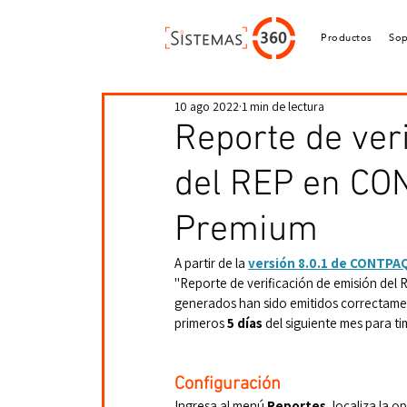
Productos
Sop
10 ago 2022
1 min de lectura
Reporte de ver
del REP en CO
Premium
A partir de la 
versión 8.0.1 de CONTPA
"Reporte de verificación de emisión del 
generados han sido emitidos correctament
primeros
 5 días
 del siguiente mes para 
Configuración
Ingresa al menú 
Reportes
, localiza la o