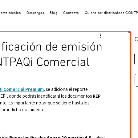
orte técnico
Descargas
Blog
Contacto
Quiero ser distribuidor CONT
C
ificación de emisión
NTPAQi Comercial
Qi Comercial Premium
, se adiciona el reporte 
REP", donde podrás identificar si los documentos 
REP
e. Es importante notar que se tiene hasta los 
timbrar dicho documento.
pción 
Reportes fiscales Anexo 20 versión 4.0
 y elige 