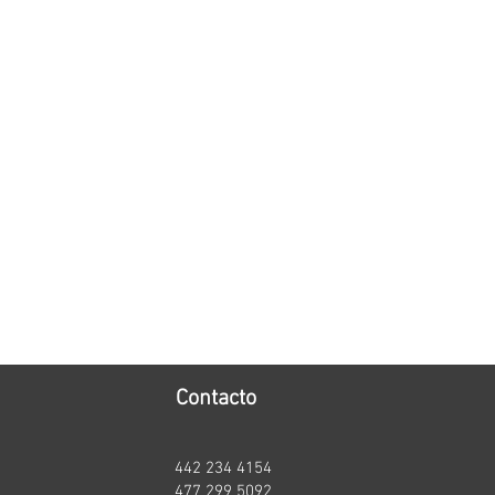
Contacto
442 234 4154
t
477 299 5092