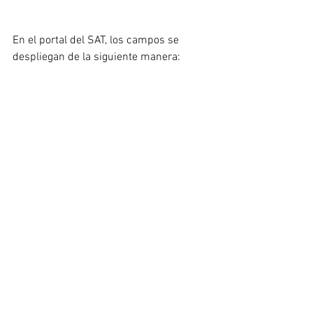
En el portal del SAT, los campos se 
despliegan de la siguiente manera:
IVA no acreditable
Aquí se registran el IVA que no nos 