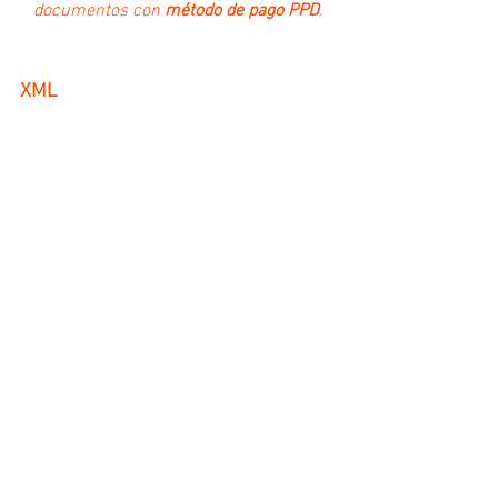
documentos con 
método de pago PPD
.
XML
Los documentos configurados con el 
Método de pago "PUE" 
no
 se incluirán en 
el 
REP
, es decir; sólo se incluirán los 
documentos configurados con Método 
de pago "PPD".