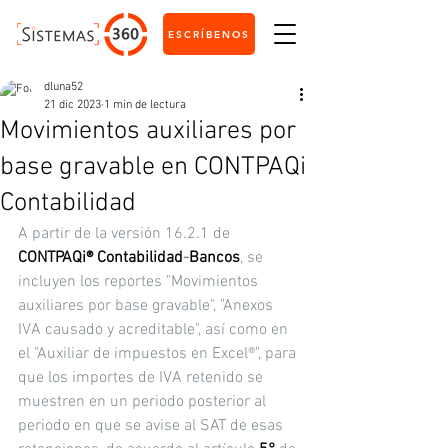
ESCRÍBENOS
dluna52
21 dic 2023
1 min de lectura
Movimientos auxiliares por
base gravable en CONTPAQi
Contabilidad
A partir de la versión 16.2.1 de 
CONTPAQi® Contabilidad
-
Bancos
, se 
incluyen los reportes "Movimientos 
auxiliares por base gravable", "Anexos 
IVA causado y acreditable", así como en 
el "Auxiliar de impuestos en Excel®", para 
que los importes de IVA retenido se 
muestren en un periodo posterior al 
periodo en que se avise al SAT de esas 