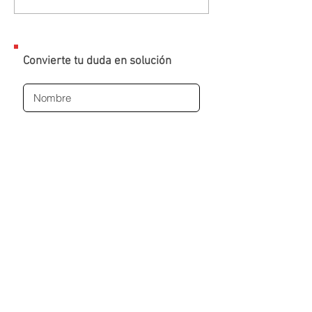
Convierte tu duda en solución
ENVIAR
Al dar clic en el botón, serás redirigido a
una conversación en WhatsApp con un
experto. Sin SPAM, sin insistencias.
Solo seguimiento a tu solicitud
✅
Atención inmediata
por WhatsApp
✅ Sin cobros sorpresa
✅ En caso de requerirlo, podrás agendar:
- Conexión remota a tu equipo
- Sesión web por meeting