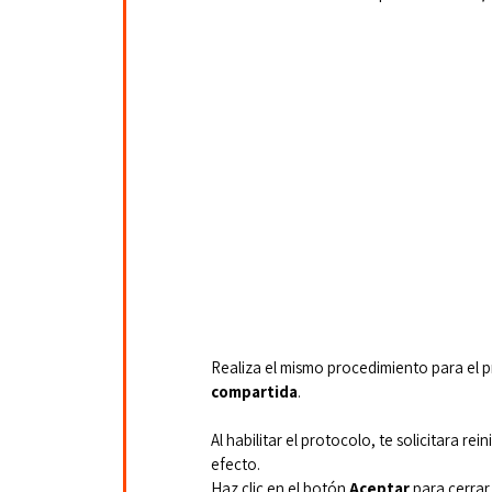
Realiza el mismo procedimiento para el 
compartida
.
Al habilitar el protocolo, te solicitara re
efecto.
Haz clic en el botón 
Aceptar
 para cerrar