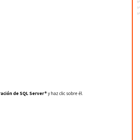
✅
✅
-
-
-
ración de SQL Server®
 y haz clic sobre él.