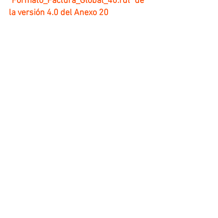
"Formato_Factura_Global_40.rdl" de 
la versión 4.0 del Anexo 20