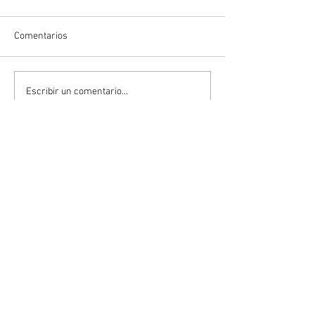
Comentarios
Escribir un comentario...
Convierte tu duda en solución
ENVIAR
Al dar clic en el botón, serás redirigido a
una conversación en WhatsApp con un