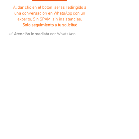
Al dar clic en el botón, serás redirigido a
una conversación en WhatsApp con un
experto. Sin SPAM, sin insistencias.
Solo seguimiento a tu solicitud
✅
Atención inmediata
por WhatsApp
✅ Sin cobros sorpresa
✅ En caso de requerirlo, podrás agendar:
- Conexión remota a tu equipo
- Sesión web por meeting
- Visita presencial
Software • Nube • Soporte • Implementaciones
Escríbenos por WhatsApp
Llámanos