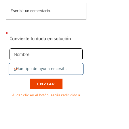
Escribir un comentario...
Convierte tu duda en solución
ENVIAR
Al dar clic en el botón, serás redirigido a
una conversación en WhatsApp con un
experto. Sin SPAM, sin insistencias.
Solo seguimiento a tu solicitud
✅
Atención inmediata
por WhatsApp
✅ Sin cobros sorpresa