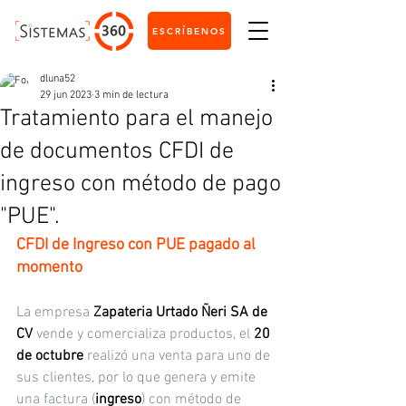
ESCRÍBENOS
dluna52
29 jun 2023
3 min de lectura
Tratamiento para el manejo
de documentos CFDI de
ingreso con método de pago
"PUE".
CFDI de Ingreso con PUE pagado al 
momento
La empresa 
Zapateria Urtado Ñeri SA de 
CV
 vende y comercializa productos, el 
20 
de octubre
 realizó una venta para uno de 
sus clientes, por lo que genera y emite 
una factura (
ingreso
) con método de 