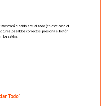
e mostrará el saldo actualizado (en este caso el 
aptures los saldos correctos, presiona el botón 
n los saldos.
ldar Todo"