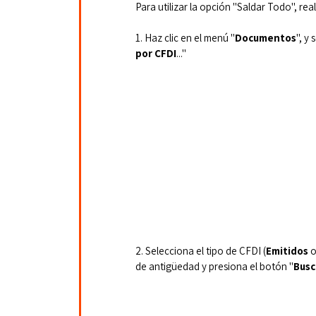
Para utilizar la opción "Saldar Todo", real
1. Haz clic en el menú "
Documentos
", y
por CFDI
..."
2. Selecciona el tipo de CFDI (
Emitidos 
o
de antigüedad y presiona el botón "
Busc