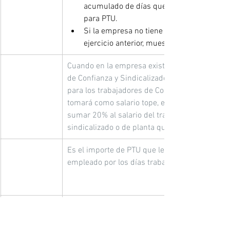
acumulado de días que no participan 
para PTU.
Si la empresa no tiene acumulados del 
ejercicio anterior, muestra 365.
Cuando en la empresa existan trabajadores 
de Confianza y Sindicalizados o de planta, 
para los trabajadores de Confianza se 
tomará como salario tope, el resultante de 
sumar 20% al salario del trabajador 
sindicalizado o de planta que más ganó.
Es el importe de PTU que le corresponde al 
empleado por los días trabajados.
Es el importe de PTU que le corresponde al 
empleado con base en el salario devengado.