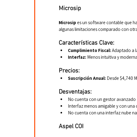
Microsip
Microsip
 es un software contable que h
algunas limitaciones comparado con otra
Características Clave:
Cumplimiento Fiscal:
 Adaptado a l
Interfaz:
 Menos intuitiva y modern
Precios:
Suscripción Anual:
 Desde $4,740 M
Desventajas:
No cuenta con un gestor avanzado
Interfaz menos amigable y con una 
No cuenta con una interfaz nube na
Aspel COI