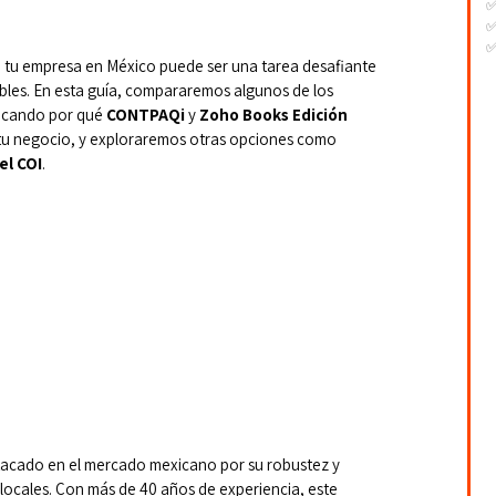
✅
✅
a tu empresa en México puede ser una tarea desafiante 
-
bles. En esta guía, compararemos algunos de los 
-
-
acando por qué 
CONTPAQi
 y 
Zoho Books Edición 
 tu negocio, y exploraremos otras opciones como 
el COI
.
tacado en el mercado mexicano por su robustez y 
 locales. Con más de 40 años de experiencia, este 