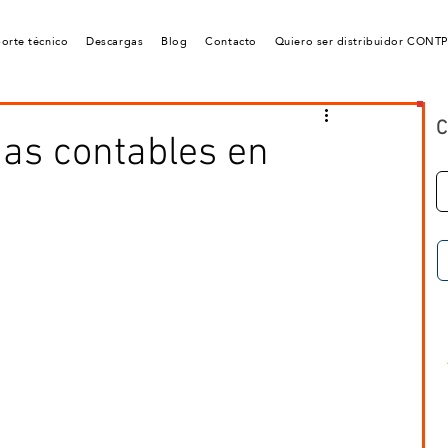
orte técnico
Descargas
Blog
Contacto
Quiero ser distribuidor CONT
C
as contables en