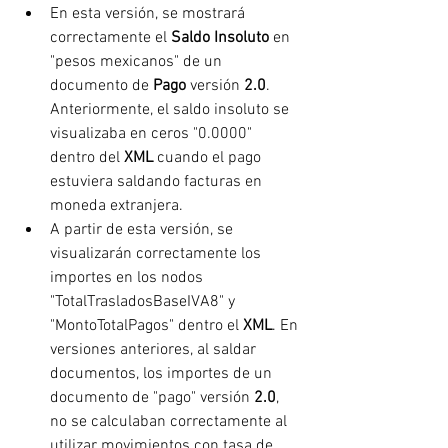
En esta versión, se mostrará 
correctamente el 
Saldo Insoluto
 en 
"pesos mexicanos" de un 
documento de 
Pago
 versión 
2.0
. 
Anteriormente, el saldo insoluto se 
visualizaba en ceros "0.0000" 
dentro del 
XML 
cuando el pago 
estuviera saldando facturas en 
moneda extranjera.
A partir de esta versión, se 
visualizarán correctamente los 
importes en los nodos 
"TotalTrasladosBaseIVA8" y 
"MontoTotalPagos" dentro el 
XML
. En 
versiones anteriores, al saldar 
documentos, los importes de un 
documento de "pago" versión 
2.0
, 
no se calculaban correctamente al 
utilizar movimientos con tasa de 