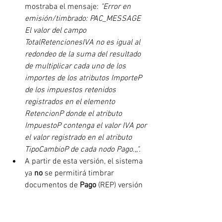
mostraba el mensaje: 
"Error en 
emisión/timbrado: PAC_MESSAGE 
El valor del campo 
TotalRetencionesIVA no es igual al 
redondeo de la suma del resultado 
de multiplicar cada uno de los 
importes de los atributos ImporteP 
de los impuestos retenidos 
registrados en el elemento 
RetencionP donde el atributo 
ImpuestoP contenga el valor IVA por 
el valor registrado en el atributo 
TipoCambioP de cada nodo Pago.,,".
A partir de esta versión, el sistema 
ya 
no 
se permitirá timbrar 
documentos de 
Pago 
(REP) versión 
1.0
 del Anexo 20 los cuales tengan 
configurados el 
Método de pago
"PUE". Anteriormente, se permitía 