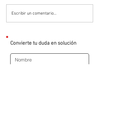
Escribir un comentario...
Convierte tu duda en solución
ENVIAR
Al dar clic en el botón, serás redirigido a
una conversación en WhatsApp con un
experto. Sin SPAM, sin insistencias.
Solo seguimiento a tu solicitud
✅
Atención inmediata
por WhatsApp
✅ Sin cobros sorpresa