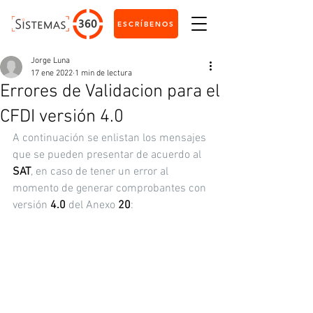
ESCRÍBENOS
Jorge Luna
17 ene 2022
1 min de lectura
Errores de Validacion para el
CFDI versión 4.0
A continuación se enlistan los mensajes 
que se pueden presentar de acuerdo al 
SAT
, en caso de tener un error al 
momento de generar comprobantes con 
versión
 4.0
 del Anexo 
20
: