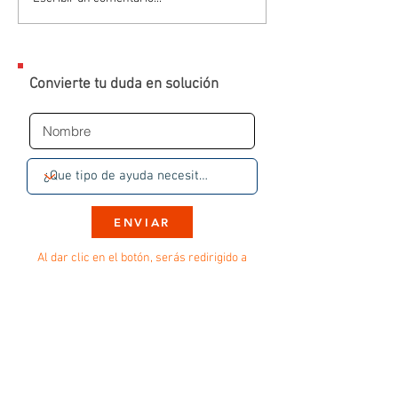
Convierte tu duda en solución
ENVIAR
Al dar clic en el botón, serás redirigido a
una conversación en WhatsApp con un
experto. Sin SPAM, sin insistencias.
Solo seguimiento a tu solicitud
✅
Atención inmediata
por WhatsApp
✅ Sin cobros sorpresa
✅ En caso de requerirlo, podrás agendar:
- Conexión remota a tu equipo