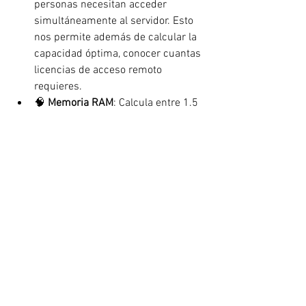
personas necesitan acceder 
simultáneamente al servidor. Esto 
nos permite además de calcular la 
capacidad óptima, conocer cuantas 
licencias de acceso remoto 
requieres.
🧠 
Memoria RAM
: Calcula entre 1.5 
y 2 GB de RAM por usuario para 
asegurar un funcionamiento fluido 
y sin interrupciones. Ejemplo: para 
5 usuarios, lo ideal es mínimo 8 GB 
de RAM.
💾
 Almacenamiento
: Revisa qué 
información vas a cargar: bases de 
datos, archivos del sistema, 
respaldos, documentos, etc. Te 
recomendamos contratar un plan 
con al menos 100 GB de margen 
adicional sobre tu necesidad actual, 