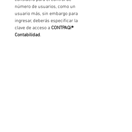
número de usuarios, como un 
usuario más, sin embargo para 
ingresar, deberás especificar la 
clave de acceso a 
CONTPAQi® 
Contabilidad
.
En la pestaña "
Parámetros
", inserta 
o modifica la empresa con la que 
deseas trabajar dejándola como 