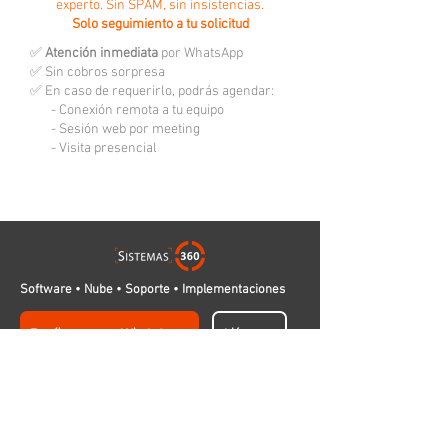
experto. Sin SPAM, sin insistencias.
Solo seguimiento a tu solicitud
✅
Atención inmediata
por WhatsApp
✅ Sin cobros sorpresa
✅ En caso de requerirlo, podrás agendar:
- Conexión remota a tu equipo
- Sesión web por meeting
- Visita presencial
Software • Nube • Soporte • Implementaciones
Escríbenos por WhatsApp
Llámanos
Productos más vendidos
Servidor Virtual