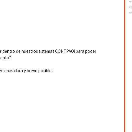
✅
✅
-
-
-
ar dentro de nuestros sistemas CONTPAQi para poder 
ntento?
ra más clara y breve posible!