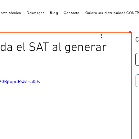
orte técnico
Descargas
Blog
Contacto
Quiero ser distribuidor CONT
C
ida el SAT al generar
20BjtxpdRs&t=500s