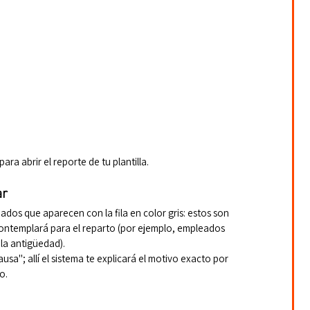
ra abrir el reporte de tu plantilla.
ar
ados que aparecen con la fila en color gris: estos son 
contemplará para el reparto (por ejemplo, empleados 
la antigüedad).
sa"; allí el sistema te explicará el motivo exacto por 
o.