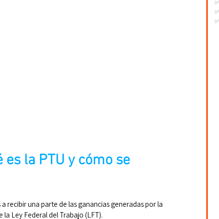
✅
✅
-
-
-
é es la PTU y cómo se 
a recibir una parte de las ganancias generadas por la 
e la Ley Federal del Trabajo (LFT).