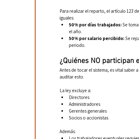
Para realizar el reparto, el artículo 123 d
iguales:
50% por días trabajados:
 Se toma
el año.
50% por salario percibido:
 Se rep
periodo.
¿Quiénes NO participan e
Antes de tocar el sistema, es vital saber 
auditar esto.
La ley excluye a:
Directores
Administradores
Gerentes generales
Socios o accionistas
Además:
Los trabajadores eventuales requier