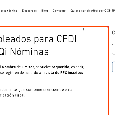
orte técnico
Descargas
Blog
Contacto
Quiero ser distribuidor CONT
C
pleados para CFDI
Qi Nóminas
l 
Nombre
 del 
Emisor
, se vuelve 
requerido
, es decir, 
se registren de acuerdo a la 
Lista de RFC inscritos 
actamente igual conforme se encuentre en la 
ficación Fiscal
.