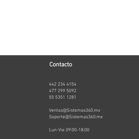
Contacto
442 234 4154
t
477 299 5092
55 5351 1281
Ventas@Sistemas360.mx
Soporte@Sistemas360.mx
Lun-Vie 09:00-18:00