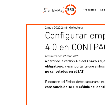
Productos
Sop
2 may 2022
2 min de lectura
Configurar em
4.0 en CONTPA
Actualizado:
22 mar 2023
A partir de la versión 
4.0
 del 
Anexo 20
, e
obligatorio
, y es importante que ambos 
no cancelados en el SAT
.
El nombre del Emisor debe capturarse ex
constancia del RFC
 o 
Cédula de Identi