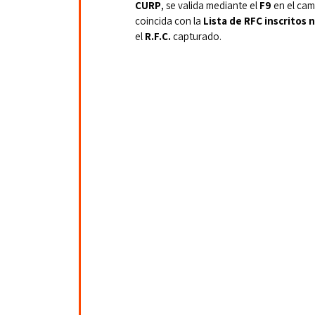
CURP
, se valida mediante el 
F9
 en el ca
coincida con la 
Lista de RFC inscritos 
el 
R.F.C.
 capturado.