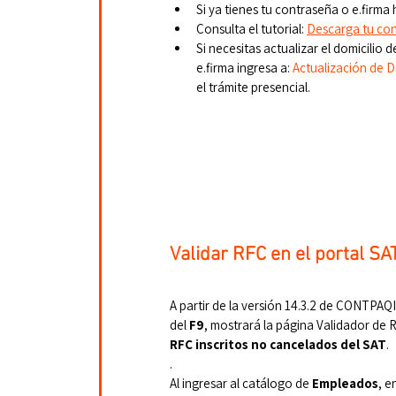
Si ya tienes tu contraseña o e.firma h
Consulta el tutorial: 
Descarga tu con
Si necesitas actualizar el domicilio 
e.firma ingresa a: 
Actualización de 
el trámite presencial.
Validar RFC en el portal SA
A partir de la versión 14.3.2 de CONTPAQI
del 
F9
, mostrará la página Validador de 
RFC inscritos no cancelados del SAT
.
.
Al ingresar al catálogo de 
Empleados
, e