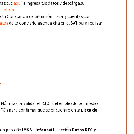
az clic 
aquí
  e ingresa tus datos y descárgala.
stancia
de tu Constancia de Situación Fiscal y cuentas con 
Datos
 de lo contrario agenda cita en el SAT para realizar 
T
 Nóminas, al validar el R.F.C. del empleado por medio 
RFC's para confirmar que se encuentre en la 
Lista de 
n la pestaña 
IMSS - Infonavit
, sección 
Datos RFC y 