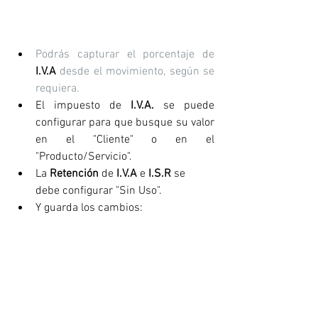
Podrás capturar el porcentaje de 
I.V.A
 desde el movimiento, según se 
requiera.
El impuesto de 
I.V.A.
 se puede 
configurar para que busque su valor 
en el "Cliente" o en el 
"Producto/Servicio".
La 
Retención
 de
 I.V.A
 e 
I.S.R
 se 
debe configurar "Sin Uso". 
Y guarda los cambios: