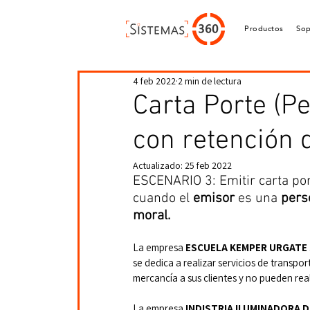
Productos
Sop
4 feb 2022
2 min de lectura
Carta Porte (P
con retención 
Actualizado:
25 feb 2022
ESCENARIO 3: Emitir carta por
cuando el 
emisor 
es una 
pers
moral.
La empresa 
ESCUELA KEMPER URGATE S
se dedica a realizar servicios de transpo
mercancía a sus clientes y no pueden real
La empresa
 INDISTRIA ILUMINADORA 