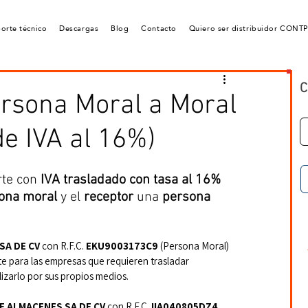
orte técnico
Descargas
Blog
Contacto
Quiero ser distribuidor CONT
C
ersona Moral a Moral
de IVA al 16%)
te con 
IVA trasladado con tasa al 16%
ona moral
 y el 
receptor
 una 
persona 
A DE CV 
con R.F.C. 
EKU9003173C9
 (Persona Moral)
rte para las empresas que requieren trasladar 
izarlo por sus propios medios.
DE ALMACENES SA DE CV
 con R.F.C. 
IIA040805DZ4