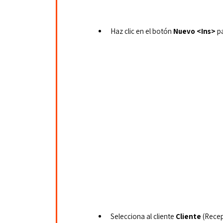
Haz clic en el botón 
Nuevo <Ins> 
p
Selecciona al cliente 
Cliente
 (Rece