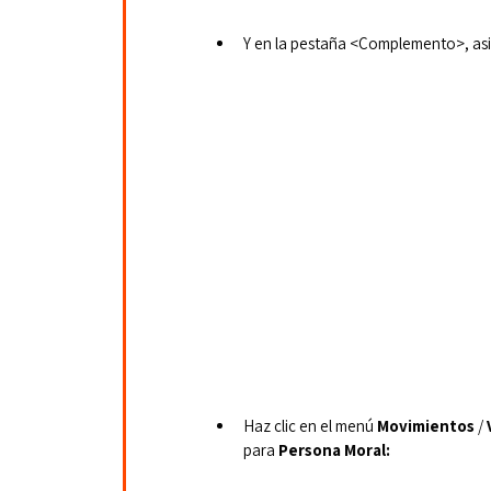
Y en la pestaña <Complemento>, as
Haz clic en el menú 
Movimientos
 / 
para 
Persona Moral: