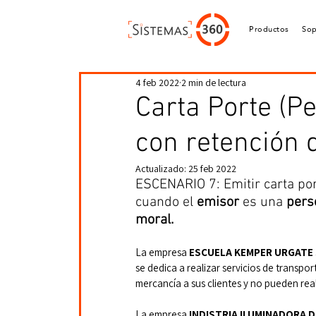
Productos
Sop
4 feb 2022
2 min de lectura
Carta Porte (P
con retención 
Actualizado:
25 feb 2022
ESCENARIO 7: Emitir carta por
cuando el 
emisor 
es una 
pers
moral.
La empresa 
ESCUELA KEMPER URGATE S
se dedica a realizar servicios de transpo
mercancía a sus clientes y no pueden real
La empresa
 INDISTRIA ILUMINADORA 