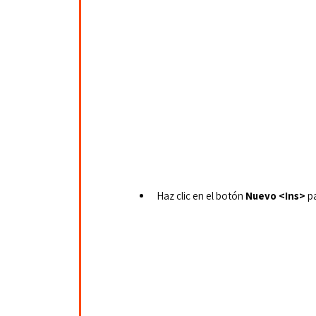
Haz clic en el botón 
Nuevo <Ins> 
p