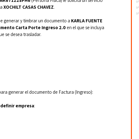
NK671228PH6
 (Persona Física) le solicita un servicio 
a 
XOCHILT CASAS CHAVEZ
.
✅
✅
-
be generar y timbrar un documento
a 
KARLA FUENTE 
-
mento Carta Porte Ingreso 2.0
 en el que se incluya 
-
ue se desea trasladar.
para generar el documento de Factura (Ingreso):
definir empresa
: