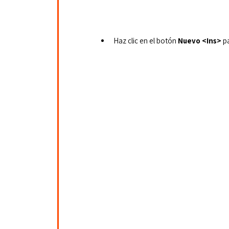
Haz clic en el botón 
Nuevo <Ins>
 p