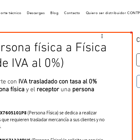
orte técnico
Descargas
Blog
Contacto
Quiero ser distribuidor CONT
C
rsona física a Física
de IVA al 0%)
te con 
IVA trasladado con tasa al 0%
ona física
 y el 
receptor
 una 
persona 
X7605101P8
 (Persona Física)
se dedica a realizar 
 que requieren trasladar mercancía a sus clientes y no 
.