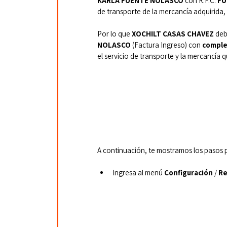
KARLA FUENTE NOLASCO
 con R.F.C. 
FU
de transporte de la mercancía adquirida, 
Por lo que 
XOCHILT CASAS CHAVEZ
 de
NOLASCO
 (Factura Ingreso)
con
 comple
el servicio de transporte y la mercancía q
A continuación, te mostramos los pasos 
Ingresa al menú 
Configuración
 / 
Re