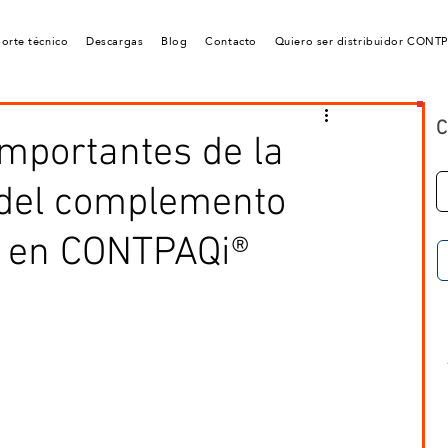
orte técnico
Descargas
Blog
Contacto
Quiero ser distribuidor CONT
C
mportantes de la
 del complemento
1 en CONTPAQi®