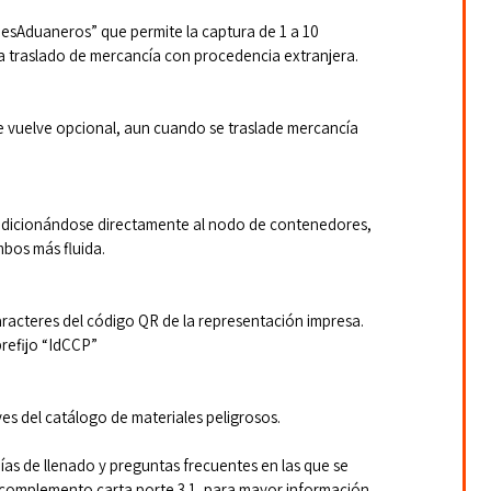
sAduaneros” que permite la captura de 1 a 10 
 traslado de mercancía con procedencia extranjera.
se vuelve opcional, aun cuando se traslade mercancía 
adicionándose directamente al nodo de contenedores, 
bos más fluida. 
aracteres del código QR de la representación impresa.
prefijo “IdCCP” 
ves del catálogo de materiales peligrosos.
ías de llenado y preguntas frecuentes en las que se 
l complemento carta porte 3.1, para mayor información 