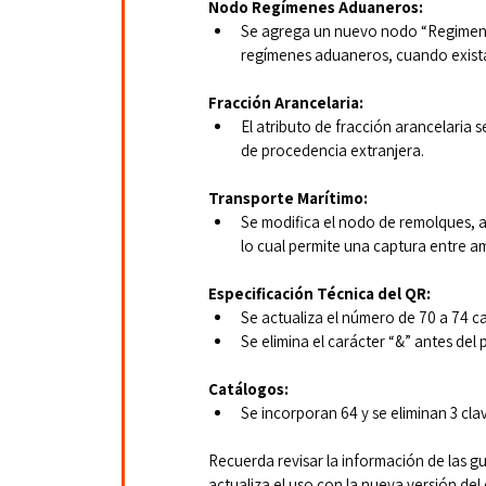
Nodo Regímenes Aduaneros:
Se agrega un nuevo nodo “Regimene
regímenes aduaneros, cuando exista
Fracción Arancelaria:
El atributo de fracción arancelaria 
de procedencia extranjera.
Transporte Marítimo: 
Se modifica el nodo de remolques, 
lo cual permite una captura entre am
Especificación Técnica del QR:
Se actualiza el número de 70 a 74 c
Se elimina el carácter “&” antes del 
Catálogos:
Se incorporan 64 y se eliminan 3 cla
Recuerda revisar la información de las gu
actualiza el uso con la nueva versión de