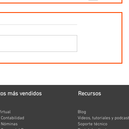
tos más vendidos
Recursos
irtual
Blog
Contabilidad
Videos, tutoriales y podcas
 Nóminas
Soporte técnico