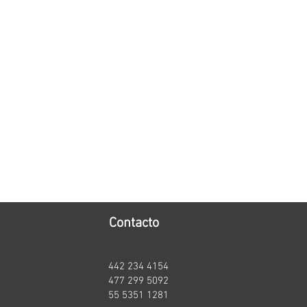
Contacto
442 234 4154
t
477 299 5092
55 5351 1281