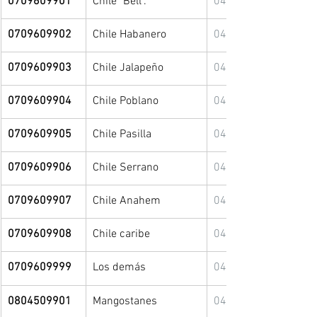
0709609901
Chile "Bell".
04/12/2021
0709609902
Chile Habanero
04/12/2021
0709609903
Chile Jalapeño
04/12/2021
0709609904
Chile Poblano
04/12/2021
0709609905
Chile Pasilla
04/12/2021
0709609906
Chile Serrano
04/12/2021
0709609907
Chile Anahem
04/12/2021
0709609908
Chile caribe
04/12/2021
0709609999
Los demás
04/12/2021
0804509901
Mangostanes
04/12/2021