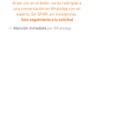
Al dar clic en el botón, serás redirigido a
una conversación en WhatsApp con un
experto. Sin SPAM, sin insistencias.
Solo seguimiento a tu solicitud
✅
Atención inmediata
por WhatsApp
✅ Sin cobros sorpresa
✅ En caso de requerirlo, podrás agendar:
- Conexión remota a tu equipo
- Sesión web por meeting
- Visita presencial
Software • Nube • Soporte • Implementaciones
Escríbenos por WhatsApp
Llámanos
Productos más vendidos