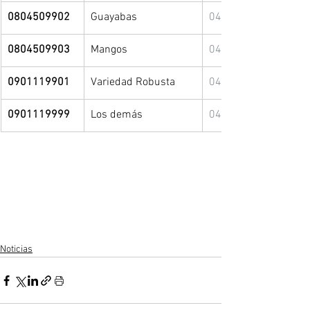
0804509902
Guayabas
04/12/2021
0804509903
Mangos
04/12/2021
0901119901
Variedad Robusta
04/12/2021
0901119999
Los demás
04/12/2021
Noticias