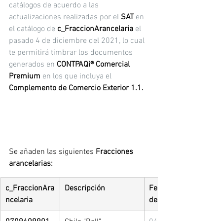
catálogos de acuerdo a las 
actualizaciones realizadas por el 
SAT
 en 
el catálogo de 
c_FraccionArancelaria
 el 
pasado 4 de diciembre del 2021, lo cual 
te permitirá timbrar los documentos 
generados en 
CONTPAQi® Comercial 
Premium
 en los que incluya el 
Complemento de Comercio Exterior 1.1.
Se añaden las siguientes
 Fracciones 
arancelarias:
c_FraccionAra
Descripción
Fecha de inicio 
ncelaria
de vigencia