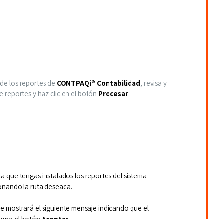
de los reportes de 
CONTPAQi® Contabilidad
, revisa y 
 reportes y haz clic en el botón
 Procesar
:
la que tengas instalados los reportes del sistema 
ionando la ruta deseada.
 se mostrará el siguiente mensaje
indicando que el 
iona el botón 
Aceptar
.