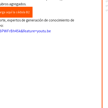
 rubros agregados.
✅
✅
rga aquí la cédula B2
-
-
orte, expertos de generación de conocimiento de 
-
eo:
XBPWFrBh4Sk&feature=youtu.be