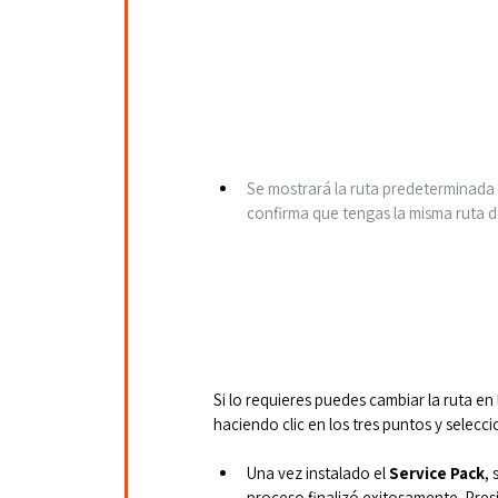
Se mostrará la ruta predeterminada 
confirma que tengas la misma ruta de
Si lo requieres puedes cambiar la ruta en 
haciendo clic en los
tres puntos y selecc
Una vez instalado el 
Service Pack
,
proceso finalizó exitosamente. Pres