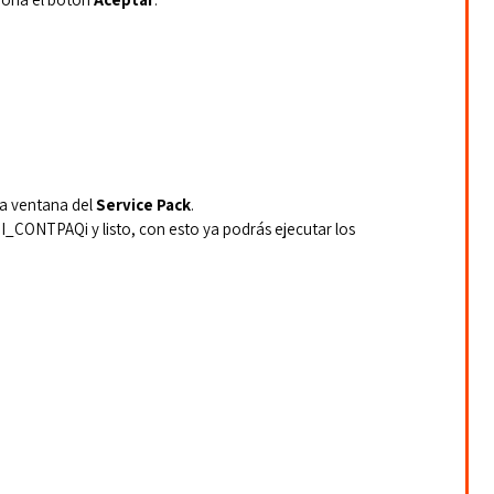
la ventana del 
Service Pack
.
I_CONTPAQi y listo, con esto ya podrás ejecutar los 